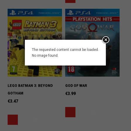
The requested content cannot be loaded.
No image found.
LEGO BATMAN 3: BEYOND
GOD OF WAR
GOTHAM
€
3.99
€
3.47