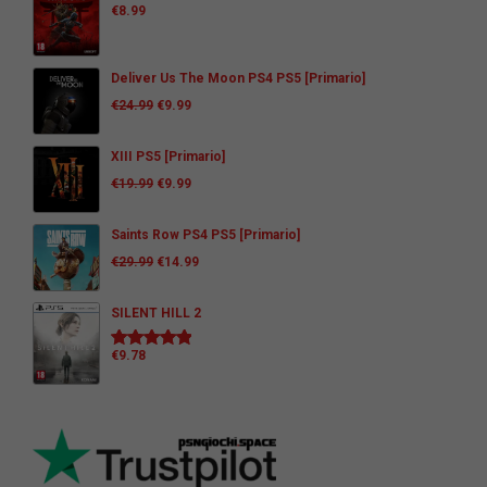
€
8.99
Deliver Us The Moon PS4 PS5 [Primario]
€
24.99
€
9.99
XIII PS5 [Primario]
€
19.99
€
9.99
Saints Row PS4 PS5 [Primario]
€
29.99
€
14.99
SILENT HILL 2
€
9.78
Valutato
5.00
su 5