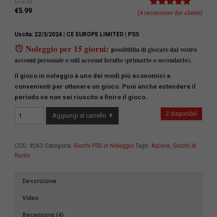
€
14.99
€
5.99
Valutato
4
5.00
(
4
recensioni dei clienti)
su 5 su
base di
Uscita: 22/3/2024
| CE EUROPE LIMITED
| PS5
recensioni
Noleggio per 15 giorni:
ossibilita di giocare dal vostro
p
account personale o sull account fornito (primario o secondario).
Il gioco in noleggio è uno dei modi più economici e
convenienti per ottenere un gioco.
Puoi anche estendere il
periodo se non sei riuscito a finire il gioco.
Dragon's
2 disponibili
Aggiungi al carrello
Dogma
2
quantità
COD:
#263
Categoria:
Giochi PS5 in Noleggio
Tags:
Azione
,
Giochi di
Ruolo
Descrizione
Video
Recensioni (4)