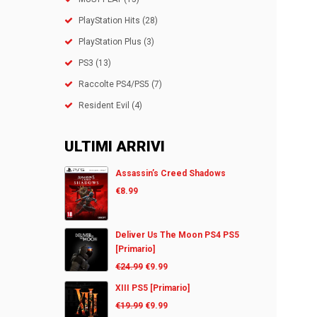
PlayStation Hits
(28)
PlayStation Plus
(3)
PS3
(13)
Raccolte PS4/PS5
(7)
Resident Evil
(4)
ULTIMI ARRIVI
Assassin’s Creed Shadows
€
8.99
Deliver Us The Moon PS4 PS5
[Primario]
€
24.99
€
9.99
XIII PS5 [Primario]
€
19.99
€
9.99