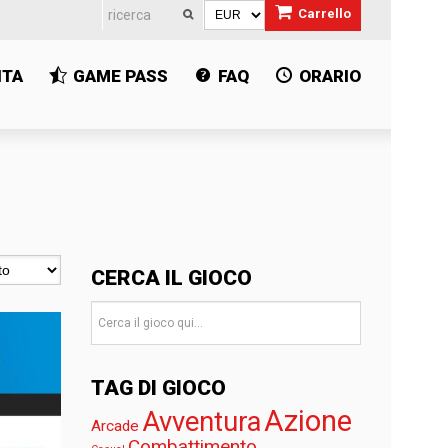
Carrello
ITA
GAME PASS
FAQ
ORARIO
CERCA IL GIOCO
TAG DI GIOCO
Azione
Avventura
Arcade
Combattimento