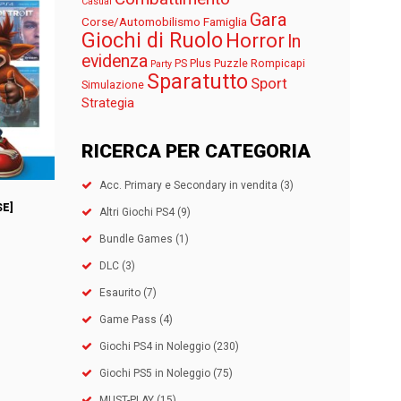
Casual
Gara
Corse/Automobilismo
Famiglia
Giochi di Ruolo
Horror
In
evidenza
PS Plus
Puzzle
Rompicapi
Party
Sparatutto
Sport
Simulazione
Strategia
RICERCA PER CATEGORIA
Acc. Primary e Secondary in vendita
(3)
SE]
Altri Giochi PS4
(9)
Bundle Games
(1)
DLC
(3)
Esaurito
(7)
Game Pass
(4)
Giochi PS4 in Noleggio
(230)
Giochi PS5 in Noleggio
(75)
MUST-PLAY
(15)