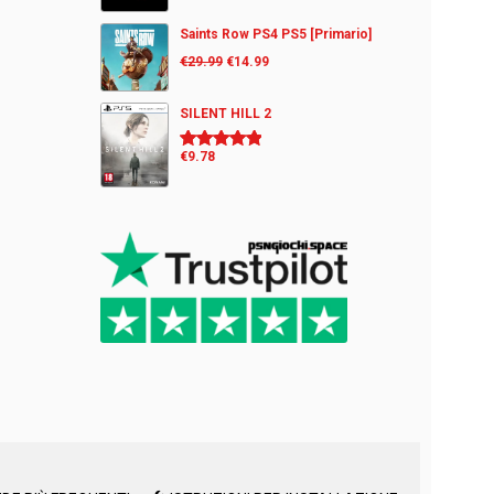
Saints Row PS4 PS5 [Primario]
€
29.99
€
14.99
SILENT HILL 2
€
9.78
Valutato
5.00
su 5