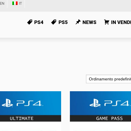
EN
IT
PS4
PS5
NEWS
IN VEND