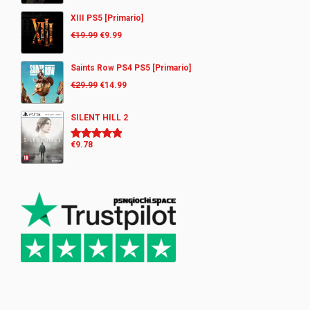
XIII PS5 [Primario]
€
19.99
€
9.99
Saints Row PS4 PS5 [Primario]
€
29.99
€
14.99
SILENT HILL 2
€
9.78
Valutato
5.00
su 5