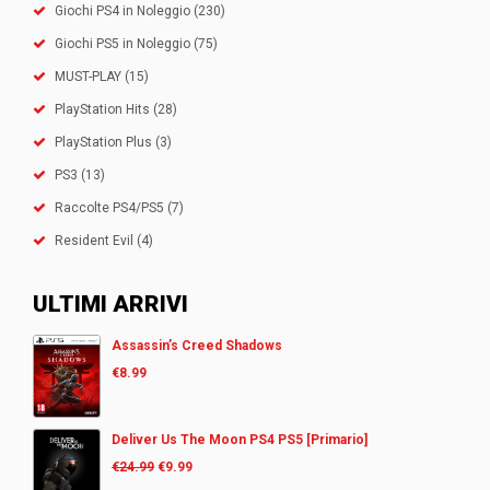
Giochi PS4 in Noleggio
(230)
Giochi PS5 in Noleggio
(75)
MUST-PLAY
(15)
PlayStation Hits
(28)
PlayStation Plus
(3)
PS3
(13)
Raccolte PS4/PS5
(7)
Resident Evil
(4)
ULTIMI ARRIVI
Assassin’s Creed Shadows
€
8.99
Deliver Us The Moon PS4 PS5 [Primario]
€
24.99
€
9.99