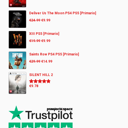
Deliver Us The Moon PS4 PS5 [Primario]
€
24.99
€
9.99
XIII PS5 [Primario]
€
19.99
€
9.99
Saints Row PS4 PS5 [Primario]
€
29.99
€
14.99
SILENT HILL 2
€
9.78
Valutato
5.00
su 5