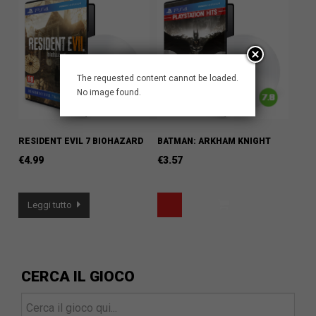
The requested content cannot be loaded.
No image found.
RESIDENT EVIL 7 BIOHAZARD
BATMAN: ARKHAM KNIGHT
€
4.99
€
3.57
Leggi tutto
CERCA IL GIOCO