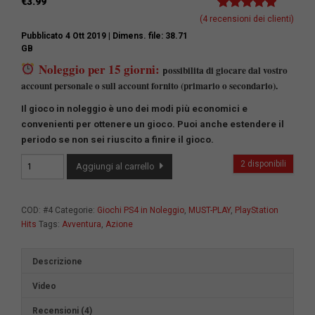
€
3.99
Valutato
4
5.00
(
4
recensioni dei clienti)
su 5 su
Pubblicato 4 Ott 2019
| Dimens. file: 38.71
base di
GB
recensioni
Noleggio per 15 giorni:
ossibilita di giocare dal vostro
p
account personale o sull account fornito (primario o secondario).
Il gioco in noleggio è uno dei modi più economici e
convenienti per ottenere un gioco.
Puoi anche estendere il
periodo se non sei riuscito a finire il gioco.
God
2 disponibili
Aggiungi al carrello
of
War
quantità
COD:
#4
Categorie:
Giochi PS4 in Noleggio
,
MUST-PLAY
,
PlayStation
Hits
Tags:
Avventura
,
Azione
Descrizione
Video
Recensioni (4)