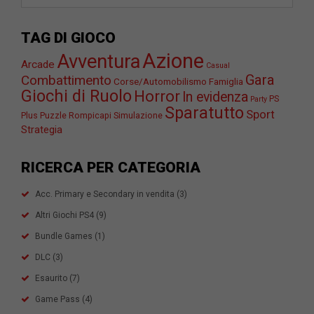
TAG DI GIOCO
Azione
Avventura
Arcade
Casual
Gara
Combattimento
Corse/Automobilismo
Famiglia
Giochi di Ruolo
Horror
In evidenza
PS
Party
Sparatutto
Sport
Plus
Puzzle
Rompicapi
Simulazione
Strategia
RICERCA PER CATEGORIA
Acc. Primary e Secondary in vendita
(3)
Altri Giochi PS4
(9)
Bundle Games
(1)
DLC
(3)
Esaurito
(7)
Game Pass
(4)