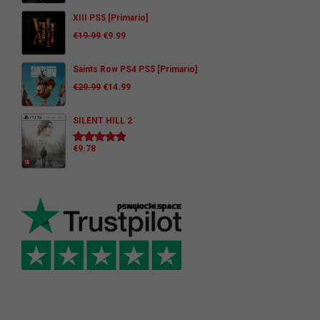
XIII PS5 [Primario]
€
19.99
€
9.99
Saints Row PS4 PS5 [Primario]
€
29.99
€
14.99
SILENT HILL 2
€
9.78
Valutato
5.00
su 5