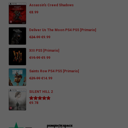
Assassin’s Creed Shadows
€
8.99
Deliver Us The Moon PS4 PS5 [Primario]
€
24.99
€
9.99
XIII PS5 [Primario]
€
19.99
€
9.99
Saints Row PS4 PS5 [Primario]
€
29.99
€
14.99
SILENT HILL 2
€
9.78
Valutato
5.00
su 5