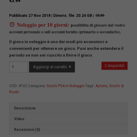
€
3.99
Pubblicato 27 Nov 2018
| Dimens. file: 20.24 GB
| ̶5̶9̶.̶9̶9̶
Noleggio per 10 giorni:
ossibilita di giocare dal vostro
p
account personale o sull account fornito (primario o secondario).
Il gioco in noleggio è uno dei modi più economici e
convenienti per ottenere un gioco.
Puoi anche estendere il
periodo se non sei riuscito a finire il gioco.
Darksiders
2 disponibili
Aggiungi al carrello
III
quantità
COD:
#102
Categoria:
Giochi PS4 in Noleggio
Tags:
Azione
,
Giochi di
Ruolo
Descrizione
Video
Recensioni (0)