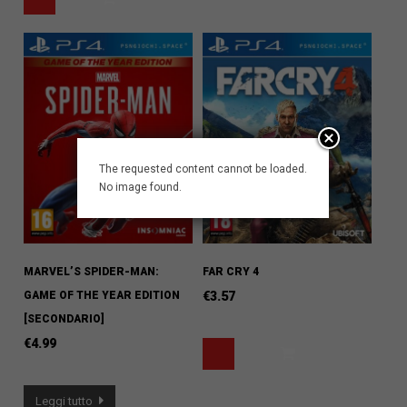
The requested content cannot be loaded.
No image found.
MARVEL’S SPIDER-MAN:
FAR CRY 4
GAME OF THE YEAR EDITION
€
3.57
[SECONDARIO]
€
4.99
Leggi tutto