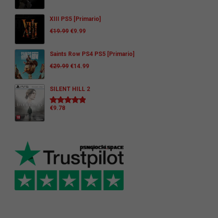
XIII PS5 [Primario]
€
19.99
€
9.99
Saints Row PS4 PS5 [Primario]
€
29.99
€
14.99
SILENT HILL 2
€
9.78
Valutato
5.00
su 5