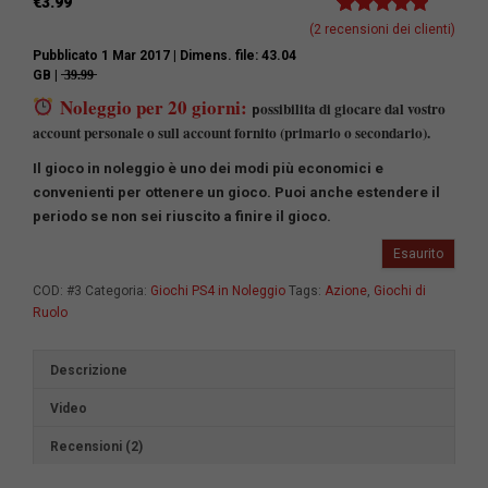
€
3.99
Valutato
2
5.00
(
2
recensioni dei clienti)
su 5 su
Pubblicato 1 Mar 2017
| Dimens. file: 43.04
base di
GB | ̶3̶9̶.̶9̶9̶
recensioni
Noleggio per 20 giorni:
ossibilita di giocare dal vostro
p
account personale o sull account fornito (primario o secondario).
Il gioco in noleggio è uno dei modi più economici e
convenienti per ottenere un gioco.
Puoi anche estendere il
periodo se non sei riuscito a finire il gioco.
Esaurito
COD:
#3
Categoria:
Giochi PS4 in Noleggio
Tags:
Azione
,
Giochi di
Ruolo
Descrizione
Video
Recensioni (2)