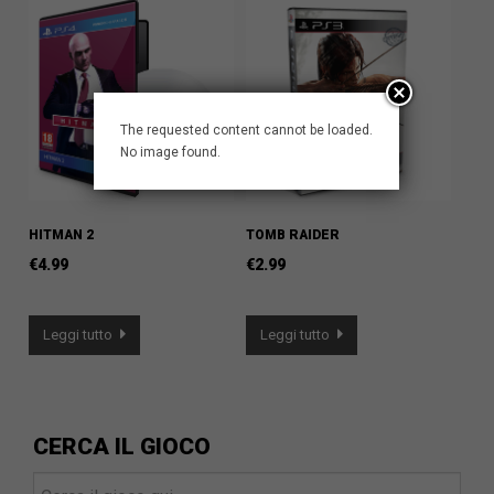
The requested content cannot be loaded.
No image found.
HITMAN 2
TOMB RAIDER
€
4.99
€
2.99
Leggi tutto
Leggi tutto
CERCA IL GIOCO