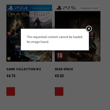
The requested content cannot be loaded.
No image found.
GAME COLLECTION №2
DEAD SPACE
€
4.72
€
5.52