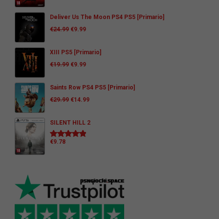
Deliver Us The Moon PS4 PS5 [Primario]
€
24.99
€
9.99
XIII PS5 [Primario]
€
19.99
€
9.99
Saints Row PS4 PS5 [Primario]
€
29.99
€
14.99
SILENT HILL 2
€
9.78
Valutato
5.00
su 5