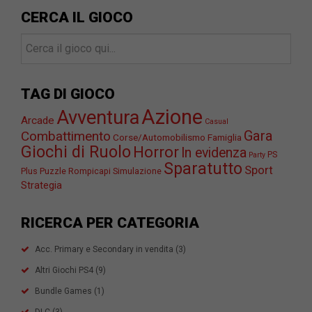
CERCA IL GIOCO
TAG DI GIOCO
Azione
Avventura
Arcade
Casual
Gara
Combattimento
Corse/Automobilismo
Famiglia
Giochi di Ruolo
Horror
In evidenza
PS
Party
Sparatutto
Sport
Plus
Puzzle
Rompicapi
Simulazione
Strategia
RICERCA PER CATEGORIA
Acc. Primary e Secondary in vendita
(3)
Altri Giochi PS4
(9)
Bundle Games
(1)
DLC
(3)