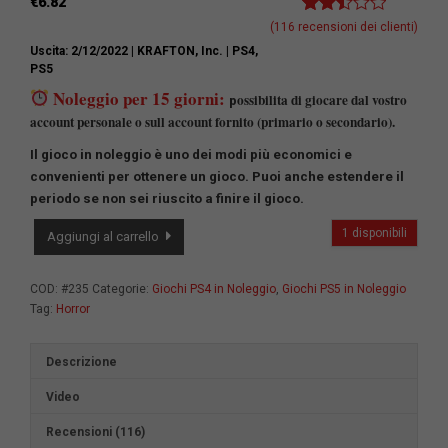
€
6.82
Valutato
116
(
116
recensioni dei clienti)
2.49
Uscita: 2/12/2022
| KRAFTON, Inc.
| PS4,
su 5
PS5
su
base
Noleggio per 15 giorni:
ossibilita di giocare dal vostro
p
di
account personale o sull account fornito (primario o secondario).
recensioni
Il gioco in noleggio è uno dei modi più economici e
convenienti per ottenere un gioco.
Puoi anche estendere il
periodo se non sei riuscito a finire il gioco.
The
1 disponibili
Aggiungi al carrello
Callisto
Protocol
quantità
COD:
#235
Categorie:
Giochi PS4 in Noleggio
,
Giochi PS5 in Noleggio
Tag:
Horror
Descrizione
Video
Recensioni (116)