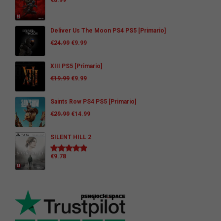
€
8.99
Deliver Us The Moon PS4 PS5 [Primario]
€
24.99
€
9.99
XIII PS5 [Primario]
€
19.99
€
9.99
Saints Row PS4 PS5 [Primario]
€
29.99
€
14.99
SILENT HILL 2
€
9.78
Valutato
5.00
su 5