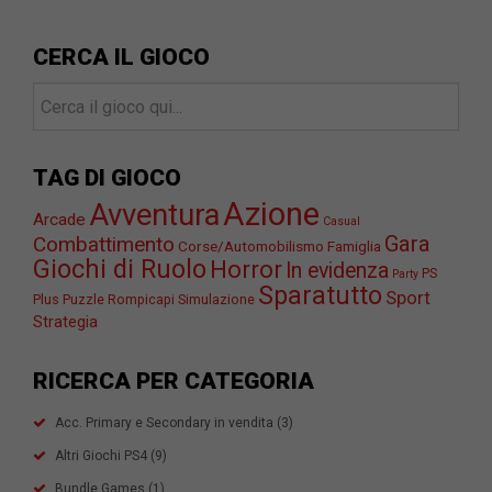
CERCA IL GIOCO
TAG DI GIOCO
Azione
Avventura
Arcade
Casual
Gara
Combattimento
Corse/Automobilismo
Famiglia
Giochi di Ruolo
Horror
In evidenza
PS
Party
Sparatutto
Sport
Plus
Puzzle
Rompicapi
Simulazione
Strategia
RICERCA PER CATEGORIA
Acc. Primary e Secondary in vendita
(3)
Altri Giochi PS4
(9)
Bundle Games
(1)