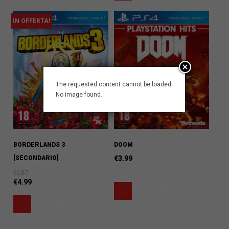
IN OFFERTA!
The requested content cannot be loaded.
No image found.
BORDERLANDS 3
DOOM
[SECONDARIO]
€
3.99
€
6.87
€
4.99