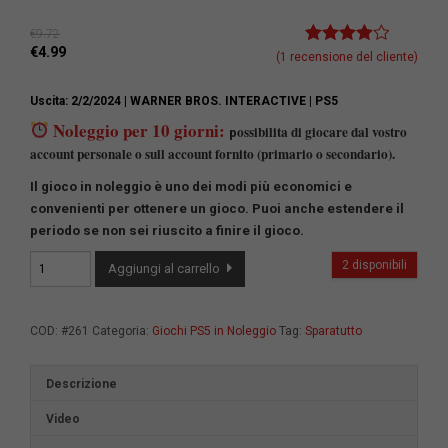
€
9.72
€
4.99
Valutato
1
(
1
recensione del cliente)
4.00
su
5 su
Uscita: 2/2/2024
| WARNER BROS. INTERACTIVE
| PS5
base di
recensioni
Noleggio per 10 giorni:
ossibilita di giocare dal vostro
p
account personale o sull account fornito (primario o secondario).
Il gioco in noleggio è uno dei modi più economici e
convenienti per ottenere un gioco.
Puoi anche estendere il
periodo se non sei riuscito a finire il gioco.
Suicide
2 disponibili
Aggiungi al carrello
Squad:
Kill
the
COD:
#261
Categoria:
Giochi PS5 in Noleggio
Tag:
Sparatutto
Justice
League
quantità
Descrizione
Video