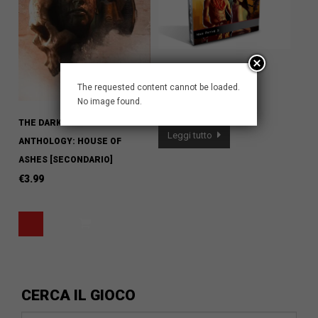
MAX PAYNE 3
The requested content cannot be loaded.
€
3.99
No image found.
THE DARK PICTURES
Leggi tutto
ANTHOLOGY: HOUSE OF
ASHES [SECONDARIO]
€
3.99
CERCA IL GIOCO