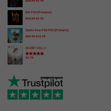
€
24.99
€
9.99
XIII PS5 [Primario]
€
19.99
€
9.99
Saints Row PS4 PS5 [Primario]
€
29.99
€
14.99
SILENT HILL 2
€
9.78
Valutato
5.00
su 5