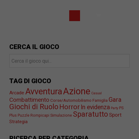
CERCA IL GIOCO
TAG DI GIOCO
Azione
Avventura
Arcade
Casual
Gara
Combattimento
Corse/Automobilismo
Famiglia
Giochi di Ruolo
Horror
In evidenza
PS
Party
Sparatutto
Sport
Plus
Puzzle
Rompicapi
Simulazione
Strategia
RICERCA PER CATEGORIA