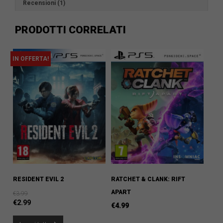
Recensioni (1)
PRODOTTI CORRELATI
IN OFFERTA!
RESIDENT EVIL 2
RATCHET & CLANK: RIFT
APART
€
3.99
€
2.99
€
4.99