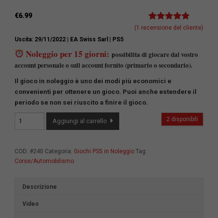
€
6.99
Valutato
1
5.00
(
1
recensione del cliente)
su 5 su
Uscita: 29/11/2022
| EA Swiss Sarl
| PS5
base di
recensioni
Noleggio per 15 giorni:
ossibilita di giocare dal vostro
p
account personale o sull account fornito (primario o secondario).
Il gioco in noleggio è uno dei modi più economici e
convenienti per ottenere un gioco.
Puoi anche estendere il
periodo se non sei riuscito a finire il gioco.
Need
2 disponibili
Aggiungi al carrello
for
Speed
Unbound
COD:
#240
Categoria:
Giochi PS5 in Noleggio
Tag:
Palace
Corse/Automobilismo
Edition
quantità
Descrizione
Video