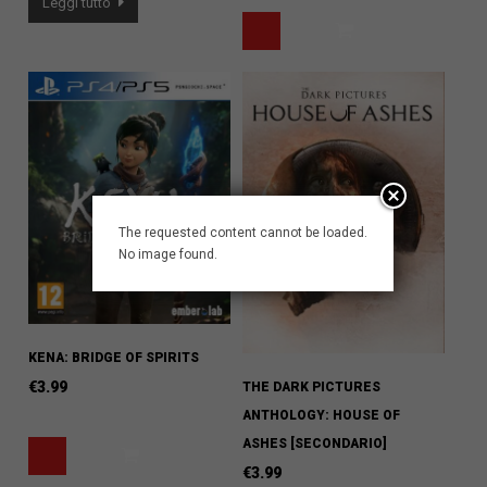
Leggi tutto
The requested content cannot be loaded.
No image found.
KENA: BRIDGE OF SPIRITS
€
3.99
THE DARK PICTURES
ANTHOLOGY: HOUSE OF
ASHES [SECONDARIO]
€
3.99