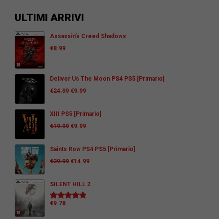
ULTIMI ARRIVI
Assassin’s Creed Shadows
€
8.99
Deliver Us The Moon PS4 PS5 [Primario]
€
24.99
€
9.99
XIII PS5 [Primario]
€
19.99
€
9.99
Saints Row PS4 PS5 [Primario]
€
29.99
€
14.99
SILENT HILL 2
€
9.78
Valutato
5.00
su 5