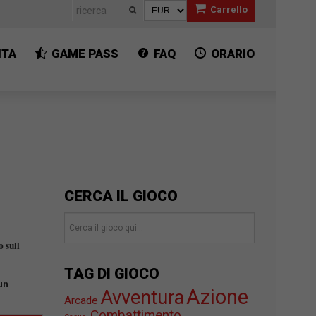
Carrello
ITA
GAME PASS
FAQ
ORARIO
CERCA IL GIOCO
o sull
TAG DI GIOCO
un
Azione
Avventura
Arcade
Combattimento