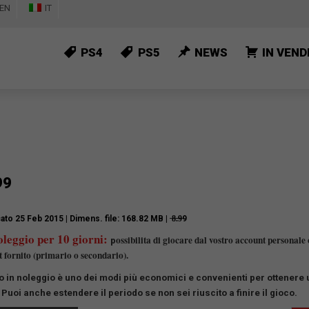
EN
IT
PS4
PS5
NEWS
IN VEND
99
cato 25 Feb 2015
| Dimens. file: 168.82 MB | ̶8̶.̶9̶9
leggio per 10 giorni:
ossibilita di giocare dal vostro account personale 
p
 fornito (primario o secondario).
co in noleggio è uno dei modi più economici e convenienti per ottenere 
.
Puoi anche estendere il periodo se non sei riuscito a finire il gioco.