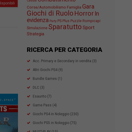
Casual
isponibili
Gara
Corse/Automobilismo
Famiglia
Giochi di Ruolo
Horror
In
evidenza
PS Plus
Puzzle
Rompicapi
Party
Sparatutto
Sport
Simulazione
Strategia
RICERCA PER CATEGORIA
Acc. Primary e Secondary in vendita
(3)
Altri Giochi PS4
(9)
Bundle Games
(1)
DLC
(3)
Esaurito
(7)
Game Pass
(4)
Giochi PS4 in Noleggio
(230)
Giochi PS5 in Noleggio
(75)
MUST-PLAY
(15)