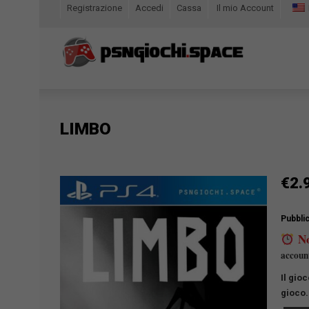
Registrazione
Accedi
Cassa
Il mio Account
LIMBO
€
2.
Pubbli
No
account
Il gio
gioco