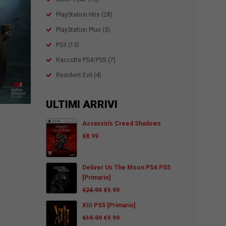
PlayStation Hits
(28)
PlayStation Plus
(3)
PS3
(13)
Raccolte PS4/PS5
(7)
Resident Evil
(4)
ULTIMI ARRIVI
Assassin’s Creed Shadows
€
8.99
Deliver Us The Moon PS4 PS5
[Primario]
€
24.99
€
9.99
XIII PS5 [Primario]
€
19.99
€
9.99