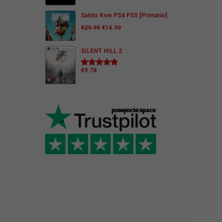
Saints Row PS4 PS5 [Primario]
€
29.99
€
14.99
SILENT HILL 2
€
9.78
Valutato
5.00
su 5