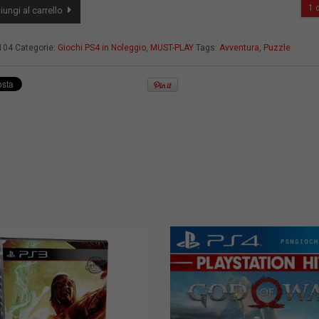
1 d
ungi al carrello
à
104
Categorie:
Giochi PS4 in Noleggio
,
MUST-PLAY
Tags:
Avventura
,
Puzzle