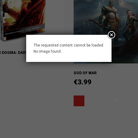
The requested content cannot be loaded.
No image found.
 DOGMA: DARK ARISEN
GOD OF WAR
€
3.99