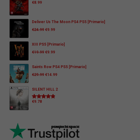
€
8.99
Deliver Us The Moon PS4 PS5 [Primario]
€
24.99
€
9.99
XIII PS5 [Primario]
€
19.99
€
9.99
Saints Row PS4 PS5 [Primario]
€
29.99
€
14.99
SILENT HILL 2
€
9.78
Valutato
5.00
su 5