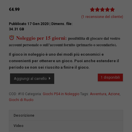
€
4.99
Valutato
1
5.00
(
1
recensione del cliente)
su 5 su
Pubblicato 17 Gen 2020
| Dimens. file:
base di
34.31 GB
recensioni
Noleggio per 15 giorni:
possibilita di giocare dal vostro
account personale o sull’account fornito (primario o secondario).
Il gioco in noleggio è uno dei modi più economici e
convenienti per ottenere un gioco.
Puoi anche estendere il
periodo se non sei riuscito a finire il gioco.
DRAGON
1 disponibili
Aggiungi al carrello
BALL
Z:
KAKAROT
COD:
#10
Categoria:
Giochi PS4 in Noleggio
Tags:
Avventura
,
Azione
,
[Secondario]
Giochi di Ruolo
quantità
Descrizione
Video