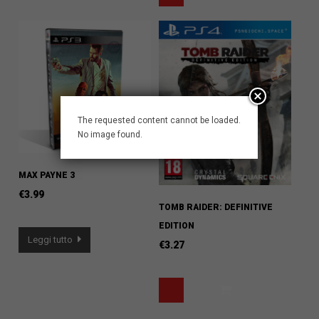
The requested content cannot be loaded.
No image found.
MAX PAYNE 3
€
3.99
TOMB RAIDER: DEFINITIVE
EDITION
Leggi tutto
€
3.27