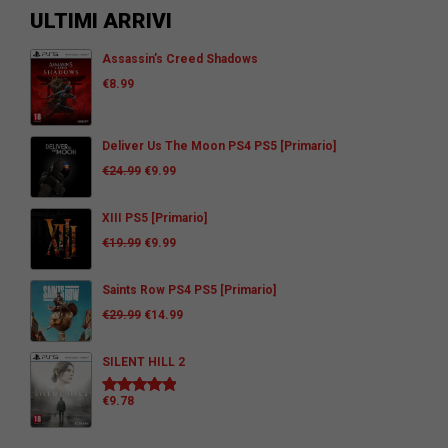
ULTIMI ARRIVI
Assassin’s Creed Shadows
€
8.99
Deliver Us The Moon PS4 PS5 [Primario]
€
24.99
€
9.99
XIII PS5 [Primario]
€
19.99
€
9.99
Saints Row PS4 PS5 [Primario]
€
29.99
€
14.99
SILENT HILL 2
€
9.78
Valutato
5.00
su 5