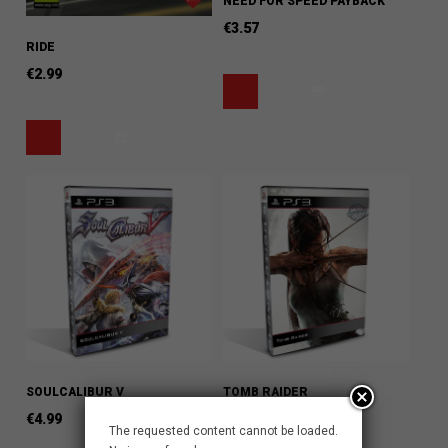
NEED FOR SPEED PAYBACK
€
3.57
RIDE
€
2.99
SOULCALIBUR V
TOMB RAIDER
€
4.99
€
2.99
The requested content cannot be loaded.