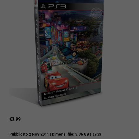
€
3.99
Pubblicato 2 Nov 2011
| Dimens. file: 3.36 GB | ̶1̶9̶.̶9̶9̶