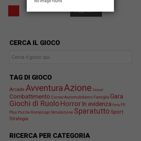
No image found.
Leggi tutto
CERCA IL GIOCO
TAG DI GIOCO
Azione
Avventura
Arcade
Casual
Gara
Combattimento
Corse/Automobilismo
Famiglia
Giochi di Ruolo
Horror
In evidenza
PS
Party
Sparatutto
Sport
Plus
Puzzle
Rompicapi
Simulazione
Strategia
RICERCA PER CATEGORIA