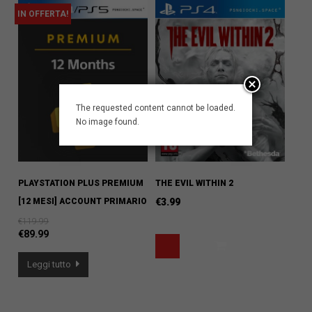
IN OFFERTA!
The requested content cannot be loaded.
No image found.
PLAYSTATION PLUS PREMIUM
THE EVIL WITHIN 2
[12 MESI] ACCOUNT PRIMARIO
€
3.99
€
119.99
€
89.99
Leggi tutto