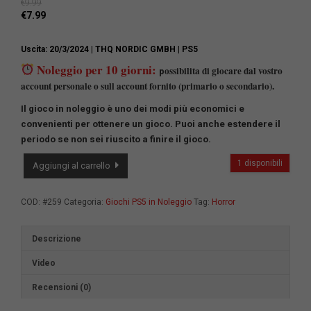
€
9.99
€
7.99
Uscita: 20/3/2024
| THQ NORDIC GMBH
| PS5
Noleggio per 10 giorni:
ossibilita di giocare dal vostro
p
account personale o sull account fornito (primario o secondario).
Il gioco in noleggio è uno dei modi più economici e
convenienti per ottenere un gioco.
Puoi anche estendere il
periodo se non sei riuscito a finire il gioco.
Alone
1 disponibili
Aggiungi al carrello
in
the
Dark
COD:
#259
Categoria:
Giochi PS5 in Noleggio
Tag:
Horror
quantità
Descrizione
Video
Recensioni (0)