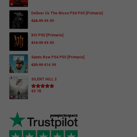
Deliver Us The Moon PS4 PS5 [Primario]
€
24.99
€
9.99
XIII PS5 [Primario]
€
19.99
€
9.99
Saints Row PS4 PS5 [Primario]
€
29.99
€
14.99
SILENT HILL 2
€
9.78
Valutato
5.00
su 5