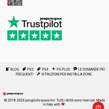
Valutato
5.00
su 5
BLOG
PS3
PS4
PS PLUS
LE DOMANDE PIÙ
FREQUENTI
ISTRUZIONI PER INSTALLAZIONE
© 2018-2024
psngiochi.space
Inc. Tutti i diritti sono riservati.
Made
in Italy with
.