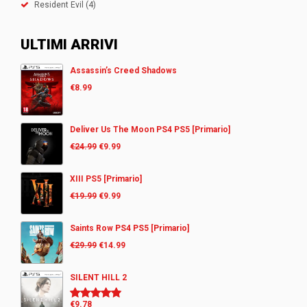
Resident Evil
(4)
ULTIMI ARRIVI
Assassin’s Creed Shadows
€
8.99
Deliver Us The Moon PS4 PS5 [Primario]
€
24.99
€
9.99
XIII PS5 [Primario]
€
19.99
€
9.99
Saints Row PS4 PS5 [Primario]
€
29.99
€
14.99
SILENT HILL 2
€
9.78