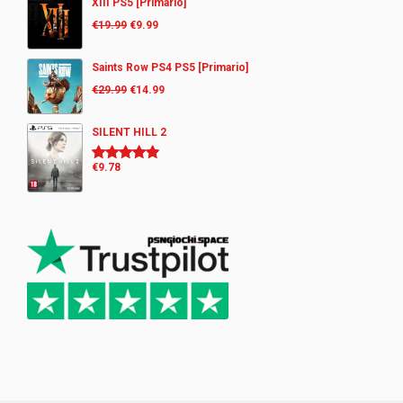
XIII PS5 [Primario]
€
19.99
€
9.99
Saints Row PS4 PS5 [Primario]
€
29.99
€
14.99
SILENT HILL 2
€
9.78
Rated
5.00
out of 5